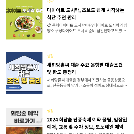
생활
춤형 디자인과 편리한 주문 과정을 제공합니다. 이번
포스팅에서는 꽃배달 서비스의 다양한 선택지와 활
다이어트 도시락, 초보도 쉽게 시작하는
용 방법을 소개합니다. 꽃배달 서비스란?꽃배달 서
식단 추천 관리
비스는 고객이 원하는 꽃다발이나 플라워 상품을 주
문하면 지정된 장소로 빠르고 신선하게 전달하는 서
📋 목차다이어트 도시락이란?다이어트 도시락의 영
비스입니다.이 서비스는 주로 온라인 플랫폼을 통해
양소 구성다이어트 도시락 준비 팁간단하고 맛있는
운영되며, 사용자가 간편하게 다양한 상품을 선택할
다이어트 도시락 레시피다이어트 도시락 배달 서비
수 있습니다.정기구독 서비스부터 맞춤형 디자인까
스 추천직접 준비 vs. 배달 서비스 비용 분석다이어
지 다양한 옵션이 제공됩니다..
트 도시락 보관 및 재가열 팁다이어트 도시락 관련
자주 묻는 질문 FAQ다이어트 도시락은 체중 관리와
생활
건강을 동시에 챙길 수 있는 최고의 식사 선택입니
다.영양소를 균형 있게 포함하고, 칼로리를 조절하
새희망홀씨 대출 주요 은행별 대출조건
여 식단 목표에 도달하도록 도와줍니다.이번 포스팅
및 한도 총정리
에서는 초보도 쉽게 시작하는 다이어트 도시락의 모
든 것을 알려드립니다. 다이어트 도시락이란?다이
새희망홀씨 대출은 정부에서 지원하는 금융상품으
어트 도시락은 저칼로리, 고영양소 식단으로 체중 감
로, 신용등급이 낮거나 소득이 적어도 상대적으로 낮
량을 목표로 설계된 식사입니다.주로 닭가슴살, 채
은 금리로 대출을 받을 수 있는 상품입니다. 특히 서
소, 고구마 등 신선하고 건강한 재료로 구성됩니다.
민과 저신용자를 대상으로 지원되며, 여러 은행에서
포만감을 제공하면서도 칼로..
각자의 조건에 따라 제공되고 있습니다.이번 포스팅
에서는 새희망홀씨 대출의 기본적인 대출 조건, 그리
생활
고 주요 은행별 대출 조건 및 한도에 대해 상세히 알
아보겠습니다. 새희망홀씨 대출이란?새희망홀씨 대
2024 화담숲 단풍축제 예약 꿀팁, 입장권
출은 저소득자 및 저신용자를 대상으로 하는 대출 상
예매, 교통 및 주차 정보, 모노레일 예약
품으로, 소득이 적거나 신용 등급이 낮은 사람들도
금융 서비스에 접근할 수 있도록 돕기 위한 제도입니