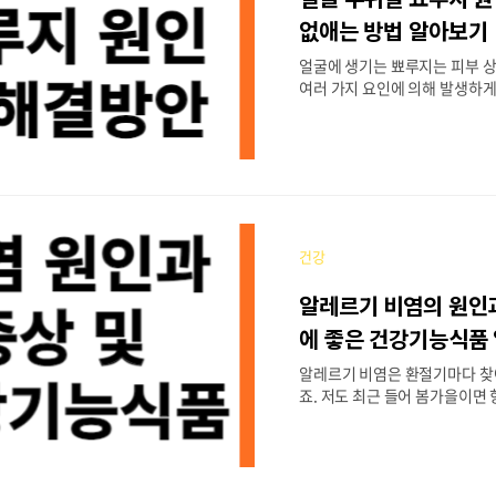
Device)는 화장품 흡수를 도
없애는 방법 알아보기
과를 주는 미용기기를 말합니다..
얼굴에 생기는 뾰루지는 피부 
여러 가지 요인에 의해 발생하게
분들은 호르몬 변화에 민감하기
에 맞춰 턱과 입 주변에 트러블
합니다. 하지만 이 외에도 다
존재하는데요, 지금부터 각 부위
문에 생기는지 알아보고 해결
리겠습니다. 이마 뾰루지 원인 
마부위는 피부의 T존으로 피지
건강
다한 피지 분비나 모세한 먼지 
면 뾰루지가 생기게 됩니다. 따
알레르기 비염의 원인과
렌징제를 사용하여 이마의 피지
며 너무 건조한 피부는 피지 분
에 좋은 건강기능식품
있으므로 적절한 보습이 중요
알레르기 비염은 환절기마다 
나 벤조일퍼옥사이드와 같은 여
죠. 저도 최근 들어 봄가을이면
을..
물 그리고 코막힘 증상으로 고
꽃가루 날리는 계절엔 외출하기
니다. 그래서 오늘은 알레르기 
및 알레르기 비염에 좋은 건강