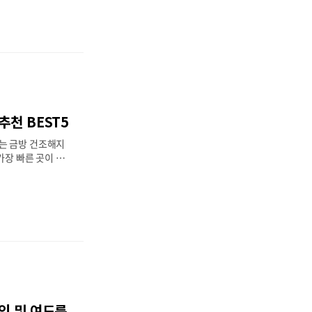
. 그래서, 남성
 등에 대해 자세히
과 증상가장 흔한
이는 남성호르몬인
하여 모낭이 손상되
는 현상입니다.
시작되며, 가족력
률로 발생합니다.
추천 BEST5
인으로
족,..
는 금방 건조해지
가장 빠른 곳이 어
다. 우리 몸은 모
이가 들수록 세포
티가 생기게 됩니
을 발라도 진피층까
 미미한데요, 이럴
관리기기입니다. 최
리할 수 있는 뷰티
습니다. 이 중에서
하는홈케어 뷰티디
해 알아보겠습니다.
인 및 여드름
바이스 (Beauty