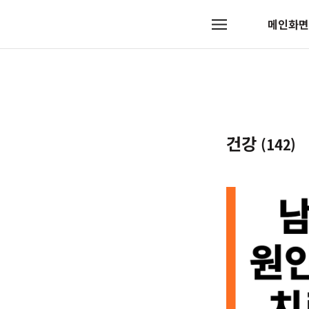
메인화면
메
뉴
건강
(142)