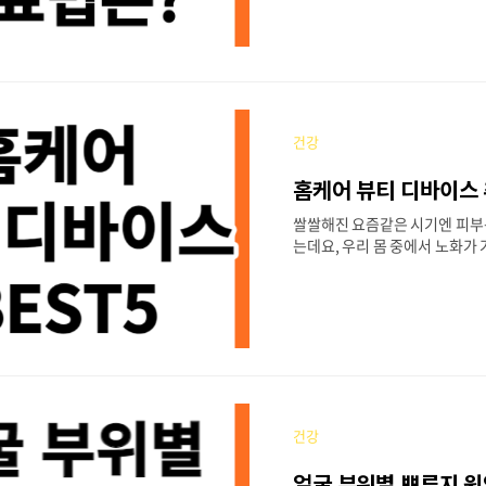
남성탈모가 증가하는 추세입니다
탈모의 원인과 증상, 치료 방법
알아보겠습니다. 남성탈모 원인
원인은 유전적인 남성탈모로, 
DHT가 모낭에 과도하게 작용
고 머리카락이 가늘어지고 빠지
건강
남성탈모는 이마와 정수리에서 
이 있는 경우 더 높은 확
홈케어 뷰티 디바이스 
탈모의 원
는 스트레스, 호르몬 변화, 영양 부
쌀쌀해진 요즘같은 시기엔 피부
는데요, 우리 몸 중에서 노화가 
디인지 아시나요? 바로 얼굴입니
두 세포로 이루어져 있는데, 나
재생능력이 떨어져서 주름과 잡
다. 하지만 아무리 좋은 화장품
지 흡수되지 않기 때문에 효과가
때 도움을 주는 것이 바로 피부
근 가정에서도 손쉽게 피부를 관
디바이스 제품들이 주목받고 있
건강
특히 높은 평가와 성능을 자랑
바이스 BEST 5가지 제품에 대
얼굴 부위별 뾰루지 원
홈케어 뷰티 디바이스란? 뷰티 디