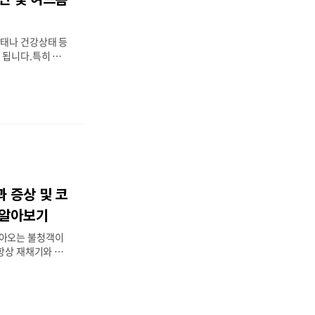
와주거나 마사지 효
.
상태나 건강상태 등
 됩니다.특히 여성
 때문에 생리주기
이 자주 발생하곤
양한 외부요인들이
별로 어떤 문제 때
방안들을 소개해드
및 없애는 방법 이
선이 집중되어 과
등으로 모공이 막히
라서, 부드러운 클
 증상 및 코
와 먼지를 청소하
비를 촉진시킬 수
 알아보기
합니다.살리실산이
찾아오는 불청객이
드름 관리 제품
 항상 재채기와 콧
생하는데요. 특히나
가 무서울 정도입
비염의 원인과 증상
기능식품에 대해 알