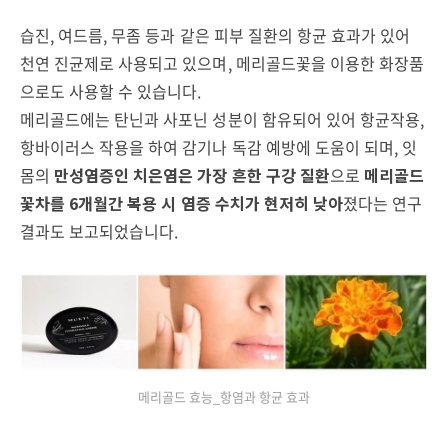
습진
,
여드름
,
무좀 등과 같은 피부 질환의 항균 효과가 있어
천연 진균제로 사용되고 있으며,
메리골드꽃을 이용한 화장품
으로도 사용할 수 있습니다.
메리골드에는 탄닌과 사포닌 성분이 함유되어 있어 항균작용
,
항바이러스 작용을 하여 감기나 독감 예방에 도움이 되며,
잇
몸의
만성염증인 치은염은 가장 흔한 구강 질환
으로
메리골드
꽃차를
6
개월간 복용 시
염증 수치가 현저히 낮아
졌다는 연구
결과도 보고되었습니다
.
메리골드 효능_항염과 항균 효과