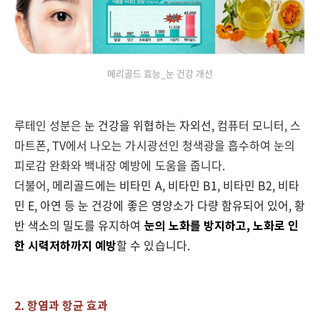
메리골드 효능_눈 건강 개선
루테인 성분은
눈 건강을 위협하는 자외선,
컴퓨터 모니터
,
스
마트폰
, TV
에서 나오는 가시광선인 청색광을 흡수하여 눈의
피로감 완화와
백내장 예방에 도움을 줍니다.
더불어
,
메리골드에는 비타민
A,
비타민
B1,
비타민
B2,
비타
민
E, 아연 등 눈 건강에 좋은 영양소가 다량 함유되어 있어,
황
반 색소의 밀도를 유지하여
눈의 노화를 방지하고, 노화로 인
한 시력저하까지 예방
할 수 있습니다
.
2. 항염과 항균 효과