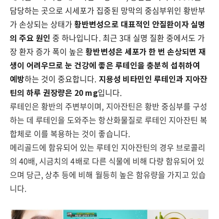
담당하는 곳으로 시세포가 집중된 망막의 중심부위인 황반부
가 손상되는 상태가
황반변성으로 대표적인 안질환이자 실명
의 주요 원인
중 하나입니다
.
최근
3
대 실명 질환 중에서도 가
장 환자 증가 폭이 높은
황반변성은 세포가 한 번 손상되면 재
생이 어려우므로 눈 건강에 좋은 루테인을 충분히 섭취하여
예방
하는 것이 중요합니다
.
지용성 비타민인 루테인과 지아잔
틴의 하루 권장량은
20 mg
입니다
.
루테인은 황반의 주변부이며
,
지아잔틴은 황반 중심부를 구성
하는 데 루테인을 도와주는 항산화물질로 루테인 지아잔틴 복
합체로 이를 복용하는 것이 좋습니다
.
메리골드에 함유되어 있는 루테인 지아잔틴의 경우 브로콜리
의
40
배
,
시금치의
4
배로 다른 식물에 비해 다량 함유되어 있
으며 당근
,
상추 등에 비해 월등히 높은 함유량을 가지고 있습
니다
.