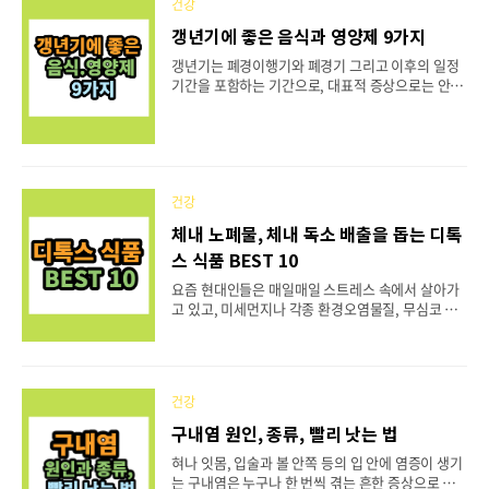
건강
질환의 발생 위험을 높일 수 있습니다. 그래서 이번
포스팅에서는 나쁜 콜레스테롤 수치를 낮추는 즉, 혈
갱년기에 좋은 음식과 영양제 9가지
관청소에 좋은 음식 BEST 5 에 대해 살펴보고자 합
갱년기는 폐경이행기와 폐경기 그리고 이후의 일정
니다. 나쁜 콜레스테롤을 관리해야 하는 이유 콜레스
기간을 포함하는 기간으로, 대표적 증상으로는 안면
테롤은 동물성 음식에서 주로 존재하며, 특히 포화지
홍조, 발한, 불면증, 우울감 등이 있고 이 시기엔 호
방산이 많은 육류, 버터, 치즈 등은 LDL-콜레스테롤
르몬 균형이 깨지면서 면역력 저하나 골다공증 위험
의 증가와 관련이 있습니다. 나쁜 콜레스테롤을 줄여
이 증가하게 됩니다. 갱년기는 여성이라면 누구나 겪
야 하는 이유는 심혈관 질환 외에도 다양한 건강 문..
는 시기이지만 사람마다 증상이 다르고 대처방법 또
한 다르기 때문에 많은 관심이 필요한데요. 그래서
오늘은 갱년기에 좋은 음식과 영양제에 대해 소개해
건강
드리려고 합니다. 1. 칼슘이 풍부한 음식 폐경기 여
체내 노폐물, 체내 독소 배출을 돕는 디톡
성들은 골다공증에 걸릴 위험이 더 높습니다. 유제
스 식품 BEST 10
품, 녹색 잎 채소, 두부와 같은 칼슘이 풍부한 식품은
뼈 건강을 유지하는 데 도움을 줄 수 있습니다. 폐경
요즘 현대인들은 매일매일 스트레스 속에서 살아가
기 여성을 대상으로 실시한 연구에 따르면, 칼슘 보
고 있고, 미세먼지나 각종 환경오염물질, 무심코 먹
충제가 골 미네랄 밀도를 최대 5% 향상하는 것으로
는 음식을 통해서든 지속적으로 유해환경에 노출되
보고되었습..
어 있습니다. 게다가 불규칙한 생활습관과 식습관으
로 인해 건강상태가 좋지 못한 경우가 많죠. 이렇게
되면 신진대사가 원활하게 이루어지지 않고 혈액순
건강
환 또한 제대로 되지 않아 결국엔 대사과정에서 생기
는 노폐물과 독소가 쌓이게 됩니다. 이러한 노폐물과
구내염 원인, 종류, 빨리 낫는 법
독소는 피부 트러블뿐만 아니라 신체 곳곳에 영향을
혀나 잇몸, 입술과 볼 안쪽 등의 입 안에 염증이 생기
미쳐 다양한 질병을 유발하기 때문에 반드시 제거해
는 구내염은 누구나 한 번씩 겪는 흔한 증상으로 대
줘야 합니다. 그래서 오늘은 체내 노폐물과 독소 배