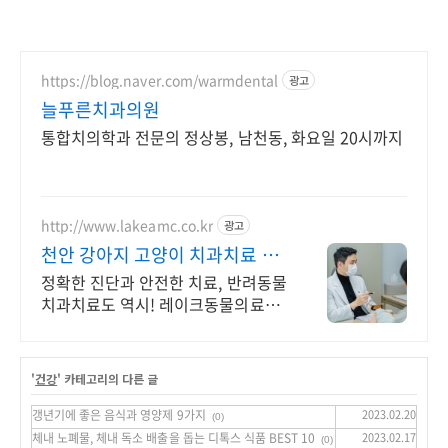
https://blog.naver.com/warmdental
광고
늘푸른치과의원
통합치의학과 전문의 정상봉, 남천동, 화요일 20시까지
http://www.lakeamc.co.kr
광고
천안 강아지 고양이 치과치료 안
전한 마취 및 발치수술
정확한 진단과 안전한 치료, 반려동물
치과치료도 역시! 레이크동물의료센
터
'
건강
' 카테고리의 다른 글
갱년기에 좋은 음식과 영양제 9가지
2023.02.20
(0)
체내 노폐물, 체내 독소 배출을 돕는 디톡스 식품 BEST 10
2023.02.17
(0)