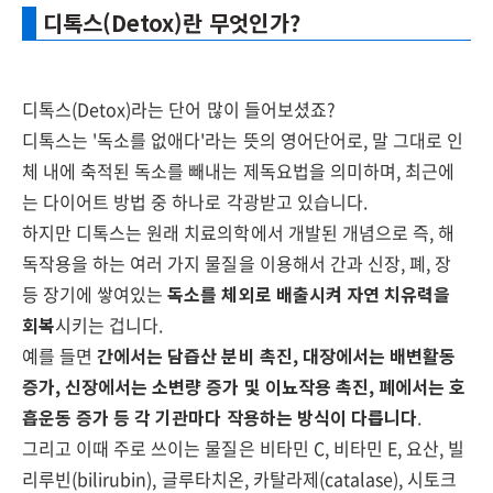
디톡스(Detox)란 무엇인가?
디톡스(Detox)라는 단어 많이 들어보셨죠?
디톡스는 '독소를 없애다'라는 뜻의 영어단어로, 말 그대로 인
체 내에 축적된 독소를 빼내는 제독요법을 의미하며, 최근에
는 다이어트 방법 중 하나로 각광받고 있습니다.
하지만 디톡스는 원래 치료의학에서 개발된 개념으로 즉, 해
독작용을 하는 여러 가지 물질을 이용해서 간과 신장, 폐, 장
등 장기에 쌓여있는
독소를 체외로 배출시켜 자연 치유력을
회복
시키는 겁니다.
예를 들면
간에서는 담즙산 분비 촉진, 대장에서는 배변활동
증가, 신장에서는 소변량 증가 및 이뇨작용 촉진, 폐에서는 호
흡운동 증가 등 각 기관마다 작용하는 방식이 다릅니다
.
그리고 이때 주로 쓰이는 물질은 비타민 C, 비타민 E, 요산, 빌
리루빈(bilirubin), 글루타치온, 카탈라제(catalase), 시토크