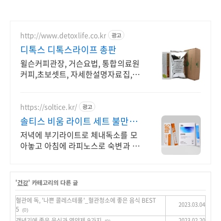
http://www.detoxlife.co.kr
광고
디톡스 디톡스라이프 총판
윌슨커피관장, 거슨요법, 통합의료원
커피,초보셋트, 자세한설명자료집, 디
톡스!
https://soltice.kr/
광고
솔티스 비움 라이트 세트 불만족
시 100% 환불
저녁에 부기라이트로 체내독소를 모
아놓고 아침에 라피노스로 숙변과 함
께 동시 배출! 내 몸을 해치는 숙변과
체내독소! 솔티스 비움라이트가 한번
에 배출 해드립니다
'
건강
' 카테고리의 다른 글
혈관에 독, '나쁜 콜레스테롤'_혈관청소에 좋은 음식 BEST
2023.03.04
5
(0)
갱년기에 좋은 음식과 영양제 9가지
2023.02.20